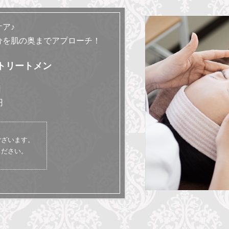
ア♪
分を肌の奥までアプローチ！
トリートメン
円
円
ございます。
ください。