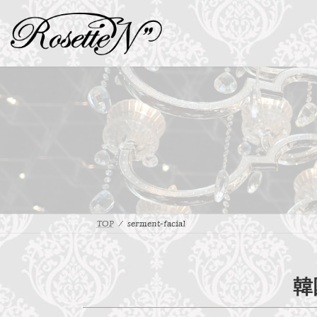
コ
ナ
ン
ビ
テ
ゲ
ン
ー
ツ
シ
へ
ョ
ス
ン
キ
に
ッ
移
プ
動
TOP
serment-facial
韓